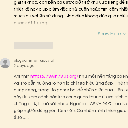
giải trí khác, còn bắn cá được bố trí ở khu vực riêng để 
thiết kế này giúp giảm việc phải cuộn hoặc tìm kiếm nhiều 
mục sau vài lần sử dụng. Giao diện không dồn quá nhiề
quan sát tương…
Show More
Like
Reply
blogcommentsieuviet
2 days ago
Khi nhìn 
https://78win78.us.org/
 như một nền tảng có kh
vai trò dẫn hướng rõ hơn là chỉ tạo hiệu ứng đẹp. Thể t
dung riêng, trong đó game bài dễ nhận diện qua Tiến Lê
này để xem cách các lựa chọn quen thuộc được trình b
không bị đặt quá sát nhau. Ngoài ra, CSKH 24/7 qua live 
giúp người dùng yên tâm hơn. Cá nhân mình thích giao 
được…