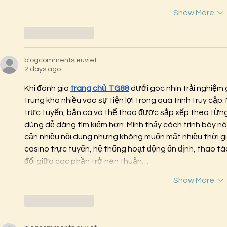
Show More
Like
Reply
blogcommentsieuviet
2 days ago
Khi đánh giá 
trang chủ TG88
 dưới góc nhìn trải nghiệm
trung khá nhiều vào sự tiện lợi trong quá trình truy cậ
trực tuyến, bắn cá và thể thao được sắp xếp theo từn
dùng dễ dàng tìm kiếm hơn. Mình thấy cách trình bày n
cận nhiều nội dung nhưng không muốn mất nhiều thời gia
casino trực tuyến, hệ thống hoạt động ổn định, thao tác
đổi giữa các phần trở nên thuận…
Show More
Like
Reply