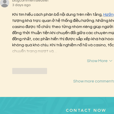
blogcommentsieuviet
3 days ago
Khi tìm hiểu cách phân bổ nội dung trên nền tảng, 
Hướn
tượng khá trực quan ở hệ thống điều hướng. Những khu 
casino được tổ chức theo từng nhóm riêng giúp người 
đồng thời thuận tiện khi chuyển đổi giữa các chuyên mụ
đồng nhất, các phần hiển thị được sắp xếp khá hài hòa n
không quá khó chịu. Khi trải nghiệm nổ hũ và casino, tốc 
chuyển trang mượt và…
Show More
Like
Reply
Show more comment
CONTACT NOW