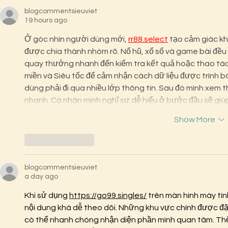
blogcommentsieuviet
19 hours ago
Ở góc nhìn người dùng mới, 
rr88.select
 tạo cảm giác kh
được chia thành nhóm rõ. Nổ hũ, xổ số và game bài đều
quay thưởng nhanh đến kiểm tra kết quả hoặc thao tác 
miền và Siêu tốc để cảm nhận cách dữ liệu được trình b
dùng phải đi qua nhiều lớp thông tin. Sau đó mình xem th
nhanh. Cá nhân mình nghĩ sự dễ hiểu ở bước đầu sẽ giú
Show More
Like
Reply
blogcommentsieuviet
a day ago
Khi sử dụng 
https://go99.singles/
 trên màn hình máy tín
nội dung khá dễ theo dõi. Những khu vực chính được đặt
có thể nhanh chóng nhận diện phần mình quan tâm. Th