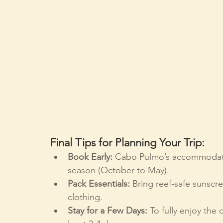
Final Tips for Planning Your Trip:
Book Early:
 Cabo Pulmo’s accommodation
season (October to May).
Pack Essentials:
 Bring reef-safe sunscr
clothing.
Stay for a Few Days:
 To fully enjoy the d